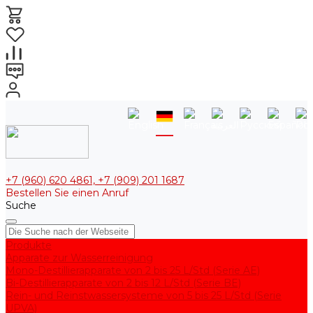
+7 (960) 620 4861, +7 (909) 201 1687
Bestellen Sie einen Anruf
Suche
Produkte
Apparate zur Wasserreinigung
Mono-Destillierapparate von 2 bis 25 L/Std (Serie AE)
Bi-Destillierapparate von 2 bis 12 L/Std (Serie BE)
Rein- und Reinstwassersysteme von 5 bis 25 L/Std (Serie
UPVA)