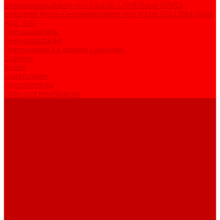
Reinwassersysteme von 5 bis 60 L/Std (Serie UPVD)
Industriell Mono-Destillierapparate von 40 bis 210 L/Std (Serie
ADE, DE)
Reinwassertank
Reinwassertanks
Thermotanks für steriele Lösungen
Zubehör
Kühler
Halterungen
Heizelemente
Filter und Membranen
Werbeaktionen
Unternehmen
Artikel
HGF
Bewertungen
Kontakt
...
Produkte
Apparate zur Wasserreinigung
Mono-Destillierapparate von 2 bis 25 L/Std (Serie AE)
Bi-Destillierapparate von 2 bis 12 L/Std (Serie BE)
Rein- und Reinstwassersysteme von 5 bis 25 L/Std (Serie
UPVA)
Reinwassersysteme von 5 bis 60 L/Std (Serie UPVD)