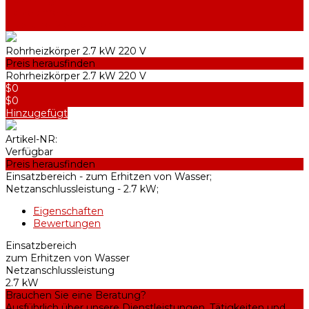
Halterungen
Heizelemente
Filter und Membranen
Rohrheizkörper 2.7 kW 220 V
Preis herausfinden
Rohrheizkörper 2.7 kW 220 V
$0
$0
Hinzugefügt
Artikel-NR:
Verfügbar
Preis herausfinden
Einsatzbereich -
zum Erhitzen von Wasser;
Netzanschlussleistung -
2.7 kW;
Eigenschaften
Bewertungen
Einsatzbereich
zum Erhitzen von Wasser
Netzanschlussleistung
2.7 kW
Brauchen Sie eine Beratung?
Ausführlich über unsere Dienstleistungen, Tätigkeiten und