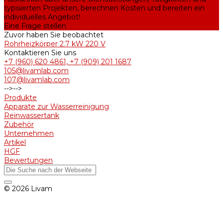
typisierten Projekten, berechnen Kosten und bereiten ein
individuelles Angebot!
Eine Frage stellen
Zuvor haben Sie beobachtet
Rohrheizkörper 2.7 kW 220 V
Kontaktieren Sie uns
+7 (960) 620 4861, +7 (909) 201 1687
105@livamlab.com
107@livamlab.com
-->
-->
Produkte
Apparate zur Wasserreinigung
Reinwassertank
Zubehör
Unternehmen
Artikel
HGF
Bewertungen
© 2026 Livam