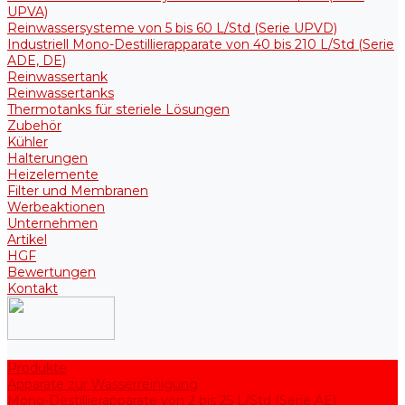
UPVA)
Reinwassersysteme von 5 bis 60 L/Std (Serie UPVD)
Industriell Mono-Destillierapparate von 40 bis 210 L/Std (Serie
ADE, DE)
Reinwassertank
Reinwassertanks
Thermotanks für steriele Lösungen
Zubehör
Kühler
Halterungen
Heizelemente
Filter und Membranen
Werbeaktionen
Unternehmen
Artikel
HGF
Bewertungen
Kontakt
Produkte
Apparate zur Wasserreinigung
Mono-Destillierapparate von 2 bis 25 L/Std (Serie AE)