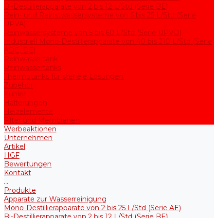
Bi-Destillierapparate von 2 bis 12 L/Std (Serie BE)
Rein- und Reinstwassersysteme von 5 bis 25 L/Std (Serie
UPVA)
Reinwassersysteme von 5 bis 60 L/Std (Serie UPVD)
Industriell Mono-Destillierapparate von 40 bis 210 L/Std (Serie
ADE, DE)
Reinwassertank
Reinwassertanks
Thermotanks für steriele Lösungen
Zubehör
Kühler
Halterungen
Heizelemente
Filter und Membranen
Werbeaktionen
Unternehmen
Artikel
HGF
Bewertungen
Kontakt
...
Produkte
Apparate zur Wasserreinigung
Mono-Destillierapparate von 2 bis 25 L/Std (Serie AE)
Bi-Destillierapparate von 2 bis 12 L/Std (Serie BE)