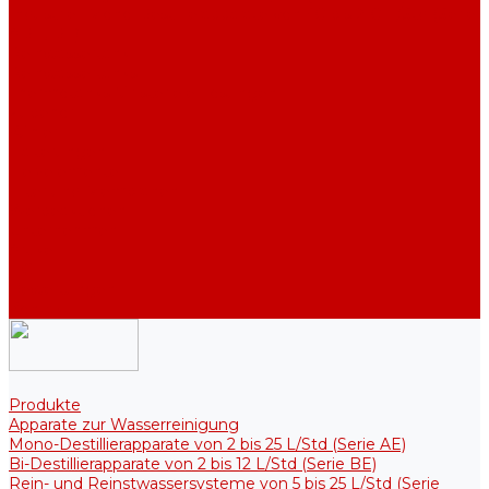
Industriell Mono-Destillierapparate von 40 bis 210 L/Std (Serie
ADE, DE)
Reinwassertank
Reinwassertanks
Thermotanks für steriele Lösungen
Zubehör
Kühler
Halterungen
Heizelemente
Filter und Membranen
Werbeaktionen
Unternehmen
Artikel
HGF
Bewertungen
Kontakt
Produkte
Apparate zur Wasserreinigung
Mono-Destillierapparate von 2 bis 25 L/Std (Serie AE)
Bi-Destillierapparate von 2 bis 12 L/Std (Serie BE)
Rein- und Reinstwassersysteme von 5 bis 25 L/Std (Serie