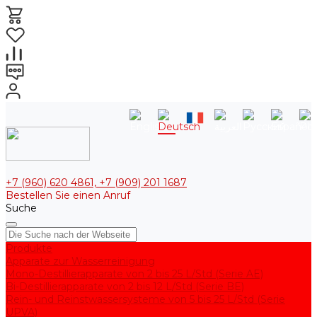
+7 (960) 620 4861, +7 (909) 201 1687
Bestellen Sie einen Anruf
Suche
Produkte
Apparate zur Wasserreinigung
Mono-Destillierapparate von 2 bis 25 L/Std (Serie AE)
Bi-Destillierapparate von 2 bis 12 L/Std (Serie BE)
Rein- und Reinstwassersysteme von 5 bis 25 L/Std (Serie
UPVA)