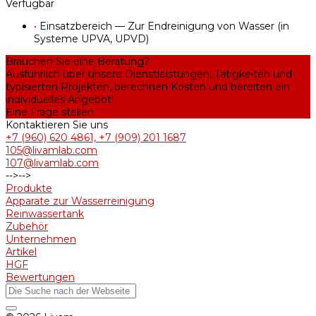
Verfügbar
•
Einsatzbereich — Zur Endreinigung von Wasser (in
Systeme UPVA, UPVD)
Brauchen Sie eine Beratung?
Ausführlich über unsere Dienstleistungen, Tätigkeiten und
typisierten Projekten, berechnen Kosten und bereiten ein
individuelles Angebot!
Eine Frage stellen
Kontaktieren Sie uns
+7 (960) 620 4861, +7 (909) 201 1687
105@livamlab.com
107@livamlab.com
-->
-->
Produkte
Apparate zur Wasserreinigung
Reinwassertank
Zubehör
Unternehmen
Artikel
HGF
Bewertungen