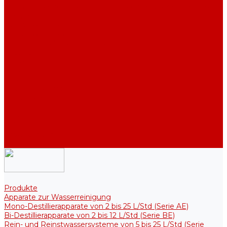
Industriell Mono-Destillierapparate von 40 bis 210 L/Std (Serie
ADE, DE)
Reinwassertank
Reinwassertanks
Thermotanks für steriele Lösungen
Zubehör
Kühler
Halterungen
Heizelemente
Filter und Membranen
Werbeaktionen
Unternehmen
Artikel
HGF
Bewertungen
Kontakt
Produkte
Apparate zur Wasserreinigung
Mono-Destillierapparate von 2 bis 25 L/Std (Serie AE)
Bi-Destillierapparate von 2 bis 12 L/Std (Serie BE)
Rein- und Reinstwassersysteme von 5 bis 25 L/Std (Serie