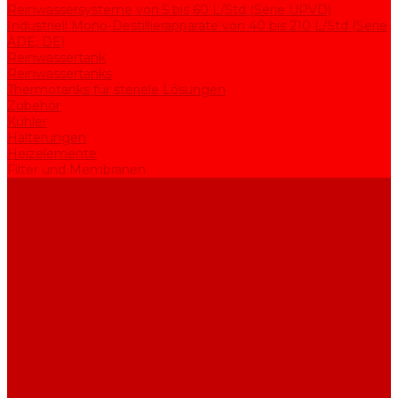
Reinwassersysteme von 5 bis 60 L/Std (Serie UPVD)
Industriell Mono-Destillierapparate von 40 bis 210 L/Std (Serie
ADE, DE)
Reinwassertank
Reinwassertanks
Thermotanks für steriele Lösungen
Zubehör
Kühler
Halterungen
Heizelemente
Filter und Membranen
Werbeaktionen
Unternehmen
Artikel
HGF
Bewertungen
Kontakt
...
Produkte
Apparate zur Wasserreinigung
Mono-Destillierapparate von 2 bis 25 L/Std (Serie AE)
Bi-Destillierapparate von 2 bis 12 L/Std (Serie BE)
Rein- und Reinstwassersysteme von 5 bis 25 L/Std (Serie
UPVA)
Reinwassersysteme von 5 bis 60 L/Std (Serie UPVD)