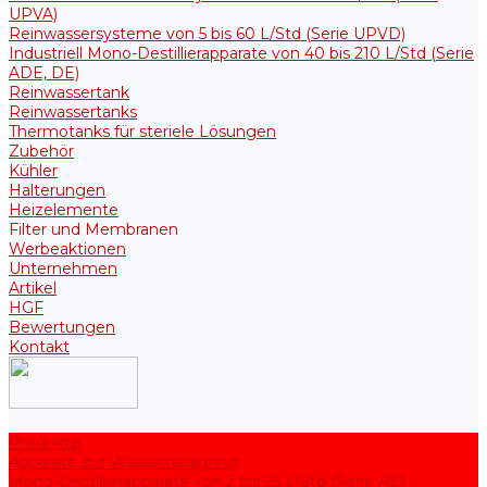
UPVA)
Reinwassersysteme von 5 bis 60 L/Std (Serie UPVD)
Industriell Mono-Destillierapparate von 40 bis 210 L/Std (Serie
ADE, DE)
Reinwassertank
Reinwassertanks
Thermotanks für steriele Lösungen
Zubehör
Kühler
Halterungen
Heizelemente
Filter und Membranen
Werbeaktionen
Unternehmen
Artikel
HGF
Bewertungen
Kontakt
Produkte
Apparate zur Wasserreinigung
Mono-Destillierapparate von 2 bis 25 L/Std (Serie AE)