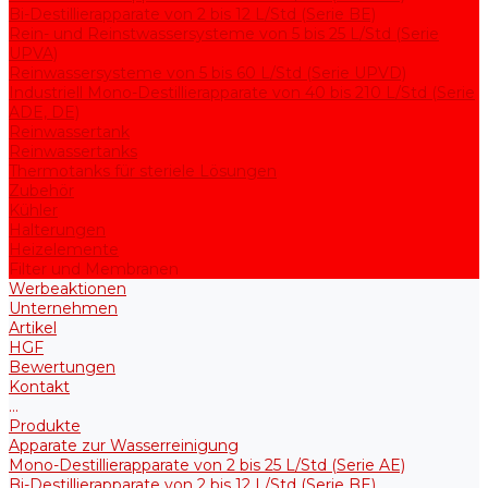
Bi-Destillierapparate von 2 bis 12 L/Std (Serie BE)
Rein- und Reinstwassersysteme von 5 bis 25 L/Std (Serie
UPVA)
Reinwassersysteme von 5 bis 60 L/Std (Serie UPVD)
Industriell Mono-Destillierapparate von 40 bis 210 L/Std (Serie
ADE, DE)
Reinwassertank
Reinwassertanks
Thermotanks für steriele Lösungen
Zubehör
Kühler
Halterungen
Heizelemente
Filter und Membranen
Werbeaktionen
Unternehmen
Artikel
HGF
Bewertungen
Kontakt
...
Produkte
Apparate zur Wasserreinigung
Mono-Destillierapparate von 2 bis 25 L/Std (Serie AE)
Bi-Destillierapparate von 2 bis 12 L/Std (Serie BE)