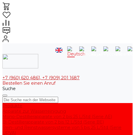
+7 (960) 620 4861, +7 (909) 201 1687
Bestellen Sie einen Anruf
Suche
Produkte
Apparate zur Wasserreinigung
Mono-Destillierapparate von 2 bis 25 L/Std (Serie AE)
Bi-Destillierapparate von 2 bis 12 L/Std (Serie BE)
Rein- und Reinstwassersysteme von 5 bis 25 L/Std (Serie
UPVA)