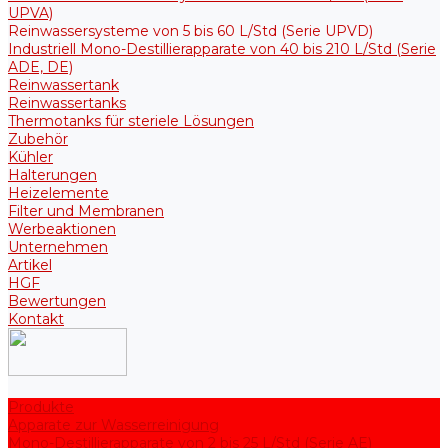
UPVA)
Reinwassersysteme von 5 bis 60 L/Std (Serie UPVD)
Industriell Mono-Destillierapparate von 40 bis 210 L/Std (Serie
ADE, DE)
Reinwassertank
Reinwassertanks
Thermotanks für steriele Lösungen
Zubehör
Kühler
Halterungen
Heizelemente
Filter und Membranen
Werbeaktionen
Unternehmen
Artikel
HGF
Bewertungen
Kontakt
Produkte
Apparate zur Wasserreinigung
Mono-Destillierapparate von 2 bis 25 L/Std (Serie AE)