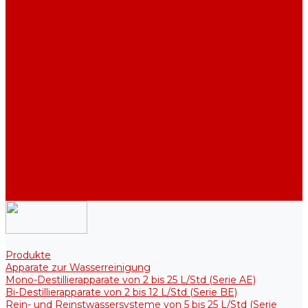
Industriell Mono-Destillierapparate von 40 bis 210 L/Std (Serie
ADE, DE)
Reinwassertank
Reinwassertanks
Thermotanks für steriele Lösungen
Zubehör
Kühler
Halterungen
Heizelemente
Filter und Membranen
Werbeaktionen
Unternehmen
Artikel
HGF
Bewertungen
Kontakt
Produkte
Apparate zur Wasserreinigung
Mono-Destillierapparate von 2 bis 25 L/Std (Serie AE)
Bi-Destillierapparate von 2 bis 12 L/Std (Serie BE)
Rein- und Reinstwassersysteme von 5 bis 25 L/Std (Serie