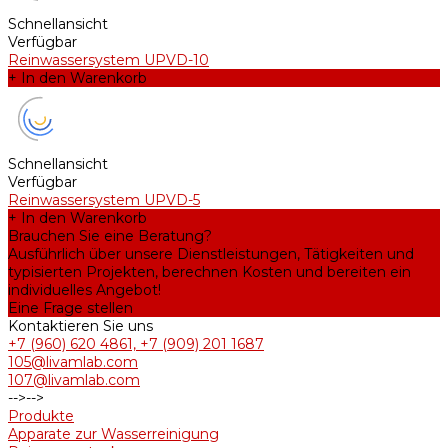
Schnellansicht
Verfügbar
Reinwassersystem UPVD-10
+ In den Warenkorb
Schnellansicht
Verfügbar
Reinwassersystem UPVD-5
+ In den Warenkorb
Brauchen Sie eine Beratung?
Ausführlich über unsere Dienstleistungen, Tätigkeiten und
typisierten Projekten, berechnen Kosten und bereiten ein
individuelles Angebot!
Eine Frage stellen
Kontaktieren Sie uns
+7 (960) 620 4861, +7 (909) 201 1687
105@livamlab.com
107@livamlab.com
-->
-->
Produkte
Apparate zur Wasserreinigung