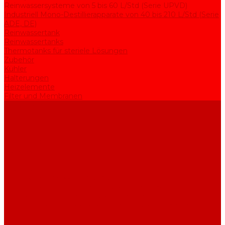
Reinwassersysteme von 5 bis 60 L/Std (Serie UPVD)
Industriell Mono-Destillierapparate von 40 bis 210 L/Std (Serie
ADE, DE)
Reinwassertank
Reinwassertanks
Thermotanks für steriele Lösungen
Zubehör
Kühler
Halterungen
Heizelemente
Filter und Membranen
Werbeaktionen
Unternehmen
Artikel
HGF
Bewertungen
Kontakt
...
Produkte
Apparate zur Wasserreinigung
Mono-Destillierapparate von 2 bis 25 L/Std (Serie AE)
Bi-Destillierapparate von 2 bis 12 L/Std (Serie BE)
Rein- und Reinstwassersysteme von 5 bis 25 L/Std (Serie
UPVA)
Reinwassersysteme von 5 bis 60 L/Std (Serie UPVD)