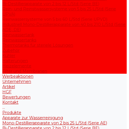
Bi-Destillierapparate von 2 bis 12 L/Std (Serie BE)
Rein- und Reinstwassersysteme von 5 bis 25 L/Std (Serie
UPVA)
Reinwassersysteme von 5 bis 60 L/Std (Serie UPVD)
Industriell Mono-Destillierapparate von 40 bis 210 L/Std (Serie
ADE, DE)
Reinwassertank
Reinwassertanks
Thermotanks für steriele Lösungen
Zubehör
Kühler
Halterungen
Heizelemente
Filter und Membranen
Werbeaktionen
Unternehmen
Artikel
HGF
Bewertungen
Kontakt
...
Produkte
Apparate zur Wasserreinigung
Mono-Destillierapparate von 2 bis 25 L/Std (Serie AE)
Bi-Destillierapparate von 2 bis 12 L/Std (Serie BE)