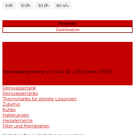
5 l/h
10 l/h
30 l/h
60 л/ч
Apparate zur Wasserreinigung
Mono-Destillierapparate von 2 bis 25 L/Std (Serie AE)
Bi-Destillierapparate von 2 bis 12 L/Std (Serie BE)
Rein- und Reinstwassersysteme von 5 bis 25 L/Std (Serie
UPVA)
Reinwassersysteme von 5 bis 60 L/Std (Serie UPVD)
Industriell Mono-Destillierapparate von 40 bis 210 L/Std (Serie
ADE, DE)
Reinwassertank
Reinwassertanks
Thermotanks für steriele Lösungen
Zubehör
Kühler
Halterungen
Heizelemente
Filter und Membranen