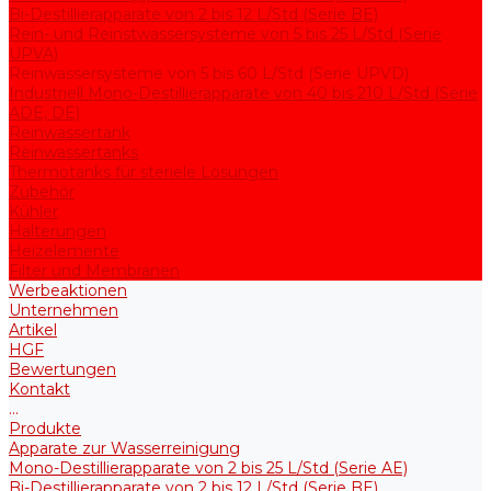
Bi-Destillierapparate von 2 bis 12 L/Std (Serie BE)
Rein- und Reinstwassersysteme von 5 bis 25 L/Std (Serie
UPVA)
Reinwassersysteme von 5 bis 60 L/Std (Serie UPVD)
Industriell Mono-Destillierapparate von 40 bis 210 L/Std (Serie
ADE, DE)
Reinwassertank
Reinwassertanks
Thermotanks für steriele Lösungen
Zubehör
Kühler
Halterungen
Heizelemente
Filter und Membranen
Werbeaktionen
Unternehmen
Artikel
HGF
Bewertungen
Kontakt
...
Produkte
Apparate zur Wasserreinigung
Mono-Destillierapparate von 2 bis 25 L/Std (Serie AE)
Bi-Destillierapparate von 2 bis 12 L/Std (Serie BE)