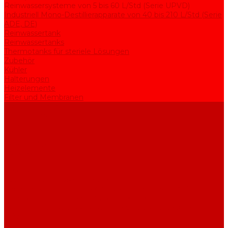
Reinwassersysteme von 5 bis 60 L/Std (Serie UPVD)
Industriell Mono-Destillierapparate von 40 bis 210 L/Std (Serie
ADE, DE)
Reinwassertank
Reinwassertanks
Thermotanks für steriele Lösungen
Zubehör
Kühler
Halterungen
Heizelemente
Filter und Membranen
Werbeaktionen
Unternehmen
Artikel
HGF
Bewertungen
Kontakt
...
Produkte
Apparate zur Wasserreinigung
Mono-Destillierapparate von 2 bis 25 L/Std (Serie AE)
Bi-Destillierapparate von 2 bis 12 L/Std (Serie BE)
Rein- und Reinstwassersysteme von 5 bis 25 L/Std (Serie
UPVA)
Reinwassersysteme von 5 bis 60 L/Std (Serie UPVD)