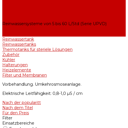
Mono-Destillierapparate von 2 bis 25 L/Std (Serie AE)
Bi-Destillierapparate von 2 bis 12 L/Std (Serie BE)
Rein- und Reinstwassersysteme von 5 bis 25 L/Std (Serie
UPVA)
Reinwassersysteme von 5 bis 60 L/Std (Serie UPVD)
Industriell Mono-Destillierapparate von 40 bis 210 L/Std (Serie
ADE, DE)
Reinwassertank
Reinwassertanks
Thermotanks für steriele Lösungen
Zubehör
Kühler
Halterungen
Heizelemente
Filter und Membranen
Vorbehandlung. Umkehrosmoseanlage.
Elektrische Leitfähigkeit: 0,8-1,0 µS / cm
Nach der popularitt
Nach dem Titel
Für den Preis
Filter
Einsatzbereiche