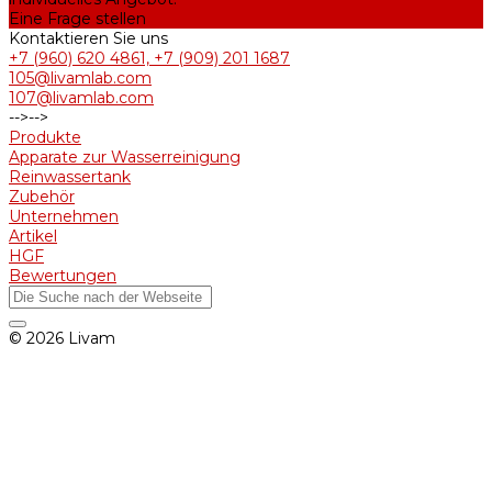
Eine Frage stellen
Kontaktieren Sie uns
+7 (960) 620 4861, +7 (909) 201 1687
105@livamlab.com
107@livamlab.com
-->
-->
Produkte
Apparate zur Wasserreinigung
Reinwassertank
Zubehör
Unternehmen
Artikel
HGF
Bewertungen
© 2026 Livam