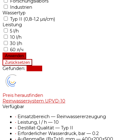
Forschungslabors
Industrien
Wassertyp
Typ II (0,8-1,2 µs/cm)
Leistung
5 l/h
10 l/h
30 l/h
60 л/ч
Gefunden:
Zeigen
Preis herausfinden
Reinwassersystem UPVD-10
Verfügbar
•
Einsatzbereich — Reinwassererzeugung
•
Leistung, l / h — 10
•
Destillat-Qualität — Typ II
•
Erforderlicher Wasserdruck, bar — 0.2
•
Außenmaße (B×T×H), mm — 400×200×500