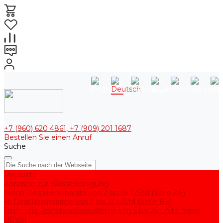
+7 (960) 620 4861, +7 (909) 201 1687
Bestellen Sie einen Anruf
Suche
Produkte
Apparate zur Wasserreinigung
Mono-Destillierapparate von 2 bis 25 L/Std (Serie AE)
Bi-Destillierapparate von 2 bis 12 L/Std (Serie BE)
Rein- und Reinstwassersysteme von 5 bis 25 L/Std (Serie
UPVA)