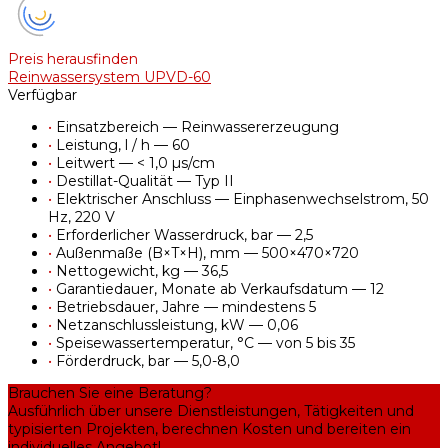
Preis herausfinden
Reinwassersystem UPVD-60
Verfügbar
•
Einsatzbereich — Reinwassererzeugung
•
Leistung, l / h — 60
•
Leitwert — < 1,0 µs/cm
•
Destillat-Qualität — Typ II
•
Elektrischer Anschluss — Einphasenwechselstrom, 50
Hz, 220 V
•
Erforderlicher Wasserdruck, bar — 2,5
•
Außenmaße (B×T×H), mm — 500×470×720
•
Nettogewicht, kg — 36,5
•
Garantiedauer, Monate ab Verkaufsdatum — 12
•
Betriebsdauer, Jahre — mindestens 5
•
Netzanschlussleistung, kW — 0,06
•
Speisewassertemperatur, °C — von 5 bis 35
•
Förderdruck, bar — 5,0-8,0
Brauchen Sie eine Beratung?
Ausführlich über unsere Dienstleistungen, Tätigkeiten und
typisierten Projekten, berechnen Kosten und bereiten ein
individuelles Angebot!