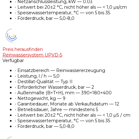
•
Netzanschlussleistung, kW — 0.03
•
Leitwert bei 20±2 °C, nicht höher als — < 1,0 µs/cm
•
Speisewassertemperatur, °C — von 5 bis 35
•
Förderdruck, bar — 5,0-8,0
Preis herausfinden
Reinwassersystem UPVD-5
Verfügbar
•
Einsatzbereich — Reinwassererzeugung
•
Leistung, l / h — 5,0
•
Destillat-Qualität — Typ II
•
Erforderlicher Wasserdruck, bar — 2
•
Außenmaße (B×T×H), mm — 390×180×400
•
Nettogewicht, kg — 9
•
Garantiedauer, Monate ab Verkaufsdatum — 12
•
Betriebsdauer, Jahre — mindestens 5
•
Leitwert bei 20±2 °C, nicht höher als — < 1,0 µS / cm
•
Speisewassertemperatur, °C — von 5 bis 35
•
Förderdruck, bar — 5,0-8,0