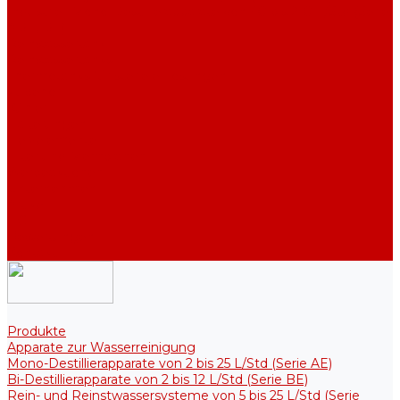
Industriell Mono-Destillierapparate von 40 bis 210 L/Std (Serie
ADE, DE)
Reinwassertank
Reinwassertanks
Thermotanks für steriele Lösungen
Zubehör
Kühler
Halterungen
Heizelemente
Filter und Membranen
Werbeaktionen
Unternehmen
Artikel
HGF
Bewertungen
Kontakt
Produkte
Apparate zur Wasserreinigung
Mono-Destillierapparate von 2 bis 25 L/Std (Serie AE)
Bi-Destillierapparate von 2 bis 12 L/Std (Serie BE)
Rein- und Reinstwassersysteme von 5 bis 25 L/Std (Serie