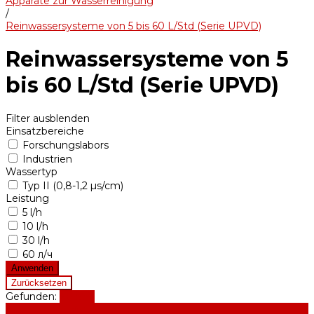
Apparate zur Wasserreinigung
/
Reinwassersysteme von 5 bis 60 L/Std (Serie UPVD)
Reinwassersysteme von 5
bis 60 L/Std (Serie UPVD)
Filter ausblenden
Einsatzbereiche
Forschungslabors
Industrien
Wassertyp
Typ II (0,8-1,2 µs/cm)
Leistung
5 l/h
10 l/h
30 l/h
60 л/ч
Gefunden:
Zeigen
Apparate zur Wasserreinigung