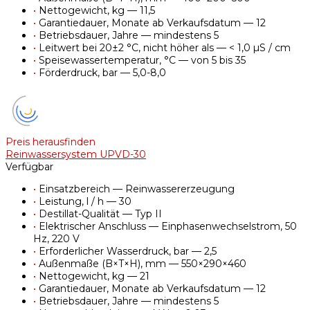
•
Nettogewicht, kg — 11,5
•
Garantiedauer, Monate ab Verkaufsdatum — 12
•
Betriebsdauer, Jahre — mindestens 5
•
Leitwert bei 20±2 °C, nicht höher als — < 1,0 µS / cm
•
Speisewassertemperatur, °C — von 5 bis 35
•
Förderdruck, bar — 5,0-8,0
Preis herausfinden
Reinwassersystem UPVD-30
Verfügbar
•
Einsatzbereich — Reinwassererzeugung
•
Leistung, l / h — 30
•
Destillat-Qualität — Typ II
•
Elektrischer Anschluss — Einphasenwechselstrom, 50
Hz, 220 V
•
Erforderlicher Wasserdruck, bar — 2,5
•
Außenmaße (B×T×H), mm — 550×290×460
•
Nettogewicht, kg — 21
•
Garantiedauer, Monate ab Verkaufsdatum — 12
•
Betriebsdauer, Jahre — mindestens 5