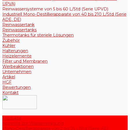
UPVA)
Reinwassersysteme von 5 bis 60 L/Std (Serie UPVD)
Industriell Mono-Destillierapparate von 40 bis 210 L/Std (Serie
ADE, DE)
Reinwassertank
Reinwassertanks
Thermotanks für steriele Lösungen
Zubehör
Kühler
Halterungen
Heizelemente
Filter und Membranen
Werbeaktionen
Unternehmen
Artikel
HGF
Bewertungen
Kontakt
Produkte
Apparate zur Wasserreinigung
Mono-Destillierapparate von 2 bis 25 L/Std (Serie AE)