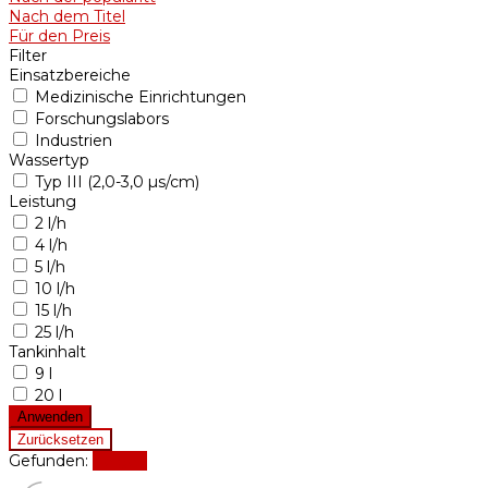
Nach dem Titel
Für den Preis
Filter
Einsatzbereiche
Medizinische Einrichtungen
Forschungslabors
Industrien
Wassertyp
Typ III (2,0-3,0 µs/cm)
Leistung
2 l/h
4 l/h
5 l/h
10 l/h
15 l/h
25 l/h
Tankinhalt
9 l
20 l
Gefunden:
Zeigen