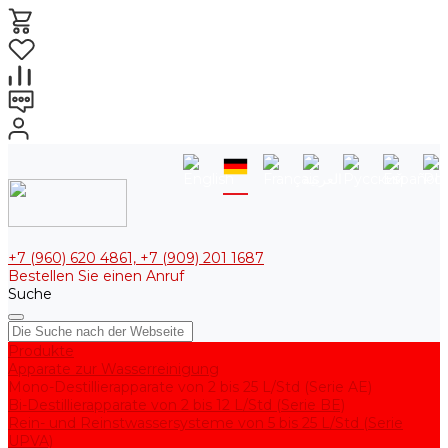
+7 (960) 620 4861, +7 (909) 201 1687
Bestellen Sie einen Anruf
Suche
Produkte
Apparate zur Wasserreinigung
Mono-Destillierapparate von 2 bis 25 L/Std (Serie AE)
Bi-Destillierapparate von 2 bis 12 L/Std (Serie BE)
Rein- und Reinstwassersysteme von 5 bis 25 L/Std (Serie
UPVA)