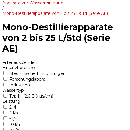
Apparate zur Wasserreinigung
/
Mono-Destillierapparate von 2 bis 25 L/Std (Serie AE)
Mono-Destillierapparate
von 2 bis 25 L/Std (Serie
AE)
Filter ausblenden
Einsatzbereiche
Medizinische Einrichtungen
Forschungslabors
Industrien
Wassertyp
Typ III (2,0-3,0 µs/cm)
Leistung
2 l/h
4 l/h
5 l/h
10 l/h