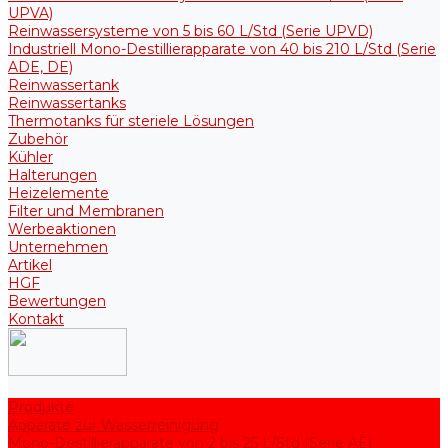
UPVA)
Reinwassersysteme von 5 bis 60 L/Std (Serie UPVD)
Industriell Mono-Destillierapparate von 40 bis 210 L/Std (Serie
ADE, DE)
Reinwassertank
Reinwassertanks
Thermotanks für steriele Lösungen
Zubehör
Kühler
Halterungen
Heizelemente
Filter und Membranen
Werbeaktionen
Unternehmen
Artikel
HGF
Bewertungen
Kontakt
Produkte
Apparate zur Wasserreinigung
Mono-Destillierapparate von 2 bis 25 L/Std (Serie AE)