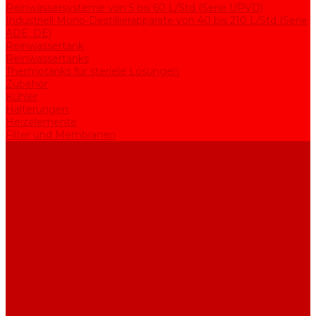
Reinwassersysteme von 5 bis 60 L/Std (Serie UPVD)
Industriell Mono-Destillierapparate von 40 bis 210 L/Std (Serie
ADE, DE)
Reinwassertank
Reinwassertanks
Thermotanks für steriele Lösungen
Zubehör
Kühler
Halterungen
Heizelemente
Filter und Membranen
Werbeaktionen
Unternehmen
Artikel
HGF
Bewertungen
Kontakt
...
Produkte
Apparate zur Wasserreinigung
Mono-Destillierapparate von 2 bis 25 L/Std (Serie AE)
Bi-Destillierapparate von 2 bis 12 L/Std (Serie BE)
Rein- und Reinstwassersysteme von 5 bis 25 L/Std (Serie
UPVA)
Reinwassersysteme von 5 bis 60 L/Std (Serie UPVD)