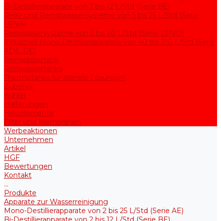
Bi-Destillierapparate von 2 bis 12 L/Std (Serie BE)
Rein- und Reinstwassersysteme von 5 bis 25 L/Std (Serie
UPVA)
Reinwassersysteme von 5 bis 60 L/Std (Serie UPVD)
Industriell Mono-Destillierapparate von 40 bis 210 L/Std (Serie
ADE, DE)
Reinwassertank
Reinwassertanks
Thermotanks für steriele Lösungen
Zubehör
Kühler
Halterungen
Heizelemente
Filter und Membranen
Werbeaktionen
Unternehmen
Artikel
HGF
Bewertungen
Kontakt
...
Produkte
Apparate zur Wasserreinigung
Mono-Destillierapparate von 2 bis 25 L/Std (Serie AE)
Bi-Destillierapparate von 2 bis 12 L/Std (Serie BE)