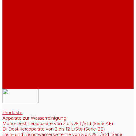
Industriell Mono-Destillierapparate von 40 bis 210 L/Std (Serie
ADE, DE)
Reinwassertank
Reinwassertanks
Thermotanks für steriele Lösungen
Zubehör
Kühler
Halterungen
Heizelemente
Filter und Membranen
Werbeaktionen
Unternehmen
Artikel
HGF
Bewertungen
Kontakt
Produkte
Apparate zur Wasserreinigung
Mono-Destillierapparate von 2 bis 25 L/Std (Serie AE)
Bi-Destillierapparate von 2 bis 12 L/Std (Serie BE)
Rein- und Reinstwassersysteme von 5 bis 25 L/Std (Serie