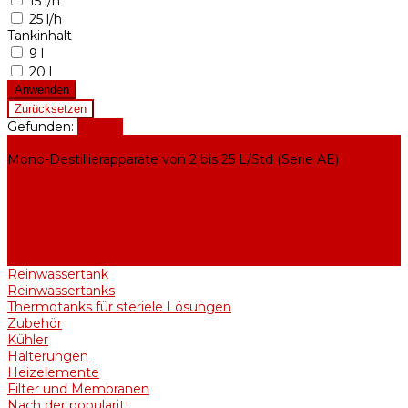
15 l/h
25 l/h
Tankinhalt
9 l
20 l
Gefunden:
Zeigen
Apparate zur Wasserreinigung
Mono-Destillierapparate von 2 bis 25 L/Std (Serie AE)
Bi-Destillierapparate von 2 bis 12 L/Std (Serie BE)
Rein- und Reinstwassersysteme von 5 bis 25 L/Std (Serie
UPVA)
Reinwassersysteme von 5 bis 60 L/Std (Serie UPVD)
Industriell Mono-Destillierapparate von 40 bis 210 L/Std (Serie
ADE, DE)
Reinwassertank
Reinwassertanks
Thermotanks für steriele Lösungen
Zubehör
Kühler
Halterungen
Heizelemente
Filter und Membranen
Nach der popularitt