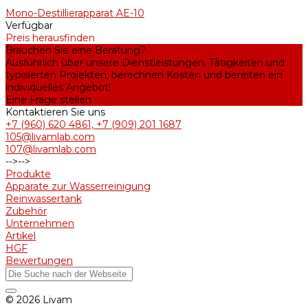
Mono-Destillierapparat AE-10
Verfügbar
Preis herausfinden
Brauchen Sie eine Beratung?
Ausführlich über unsere Dienstleistungen, Tätigkeiten und
typisierten Projekten, berechnen Kosten und bereiten ein
individuelles Angebot!
Eine Frage stellen
Kontaktieren Sie uns
+7 (960) 620 4861, +7 (909) 201 1687
105@livamlab.com
107@livamlab.com
-->
-->
Produkte
Apparate zur Wasserreinigung
Reinwassertank
Zubehör
Unternehmen
Artikel
HGF
Bewertungen
© 2026 Livam