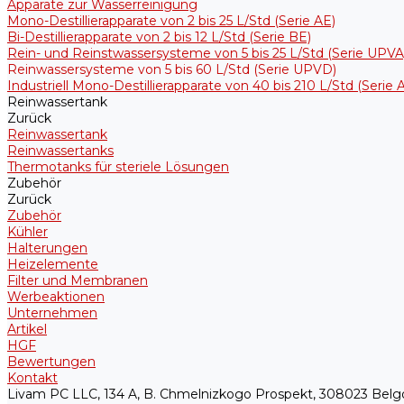
Apparate zur Wasserreinigung
Mono-Destillierapparate von 2 bis 25 L/Std (Serie AE)
Bi-Destillierapparate von 2 bis 12 L/Std (Serie BE)
Rein- und Reinstwassersysteme von 5 bis 25 L/Std (Serie UPVA
Reinwassersysteme von 5 bis 60 L/Std (Serie UPVD)
Industriell Mono-Destillierapparate von 40 bis 210 L/Std (Serie
Reinwassertank
Zurück
Reinwassertank
Reinwassertanks
Thermotanks für steriele Lösungen
Zubehör
Zurück
Zubehör
Kühler
Halterungen
Heizelemente
Filter und Membranen
Werbeaktionen
Unternehmen
Artikel
HGF
Bewertungen
Kontakt
Livam PC LLC, 134 A, B. Chmelnizkogo Prospekt, 308023 Belg