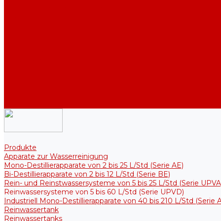
Thermotanks für steriele Lösungen
Zubehör
Kühler
Halterungen
Heizelemente
Filter und Membranen
Werbeaktionen
Unternehmen
Artikel
HGF
Bewertungen
Kontakt
Produkte
Apparate zur Wasserreinigung
Mono-Destillierapparate von 2 bis 25 L/Std (Serie AE)
Bi-Destillierapparate von 2 bis 12 L/Std (Serie BE)
Rein- und Reinstwassersysteme von 5 bis 25 L/Std (Serie UPVA
Reinwassersysteme von 5 bis 60 L/Std (Serie UPVD)
Industriell Mono-Destillierapparate von 40 bis 210 L/Std (Serie
Reinwassertank
Reinwassertanks