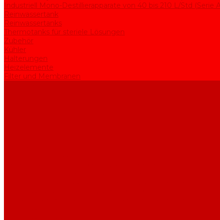
Industriell Mono-Destillierapparate von 40 bis 210 L/Std (Serie
Reinwassertank
Reinwassertanks
Thermotanks für steriele Lösungen
Zubehör
Kühler
Halterungen
Heizelemente
Filter und Membranen
Werbeaktionen
Unternehmen
Artikel
HGF
Bewertungen
Kontakt
...
Produkte
Apparate zur Wasserreinigung
Mono-Destillierapparate von 2 bis 25 L/Std (Serie AE)
Bi-Destillierapparate von 2 bis 12 L/Std (Serie BE)
Rein- und Reinstwassersysteme von 5 bis 25 L/Std (Serie UPVA
Reinwassersysteme von 5 bis 60 L/Std (Serie UPVD)
Industriell Mono-Destillierapparate von 40 bis 210 L/Std (Serie
Reinwassertank
Reinwassertanks