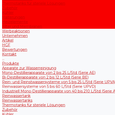
Thermotanks für steriele Lösungen
Zubehör
Kühler
Halterungen
Heizelemente
Filter und Membranen
Werbeaktionen
Unternehmen
Artikel
HGF
Bewertungen
Kontakt
...
Produkte
Apparate zur Wasserreinigung
Mono-Destillierapparate von 2 bis 25 L/Std (Serie AE)
Bi-Destillierapparate von 2 bis 12 L/Std (Serie BE)
Rein- und Reinstwassersysteme von 5 bis 25 L/Std (Serie UPVA
Reinwassersysteme von 5 bis 60 L/Std (Serie UPVD)
Industriell Mono-Destillierapparate von 40 bis 210 L/Std (Serie
Reinwassertank
Reinwassertanks
Thermotanks für steriele Lösungen
Zubehör
Kühler