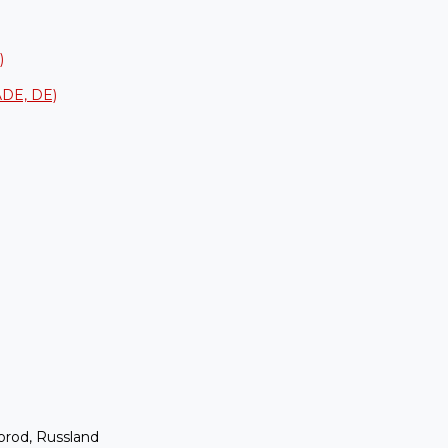
)
 ADE, DE)
orod, Russland