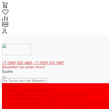
+7 (960) 620 4861, +7 (909) 201 1687
Bestellen Sie einen Anruf
Suche
Produkte
Apparate zur Wasserreinigung
Mono-Destillierapparate von 2 bis 25 L/Std (Serie AE)
Bi-Destillierapparate von 2 bis 12 L/Std (Serie BE)
Rein- und Reinstwassersysteme von 5 bis 25 L/Std (Serie UPVA
Reinwassersysteme von 5 bis 60 L/Std (Serie UPVD)